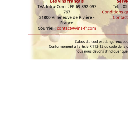
Les vins français
Servi
TVA Intra-Com. : FR 69 892 097
Tél. : 0
767
Conditions g
31800 Villeneuve de Rivière -
Contact
France
Courriel :
contact@vins-fr.com
L'abus d'alcool est dangereux p
Conformément à l'article R.112-12 du code de la 
nous nous devons d'indiquer que 