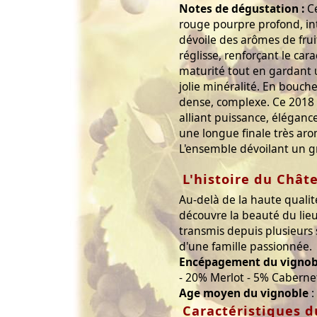
Notes de dégustation :
Ce
rouge pourpre profond, int
dévoile des arômes de frui
réglisse, renforçant le cara
maturité tout en gardant u
jolie minéralité. En bouche,
dense, complexe. Ce 2018 
alliant puissance, éléganc
une longue finale très ar
L'ensemble dévoilant un g
L'histoire du Chât
Au-delà de la haute qualit
découvre la beauté du lieu,
transmis depuis plusieurs s
d'une famille passionnée.
Encépagement du vignob
- 20% Merlot - 5% Caberne
Age moyen du vignoble
:
Caractéristiques d