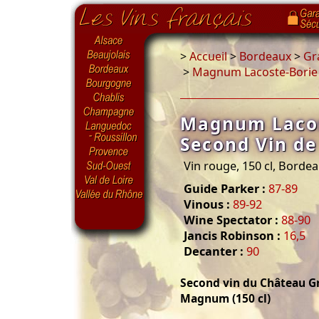
>
Accueil
>
Bordeaux
>
Gr
>
Magnum Lacoste-Borie 
Magnum Lacos
Second Vin de
Vin rouge, 150 cl, Borde
Guide Parker :
87-89
Vinous :
89-92
Wine Spectator :
88-90
Jancis Robinson :
16,5
Decanter :
90
Second vin du Château G
Magnum (150 cl)