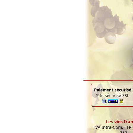
Paiement sécurisé
Site sécurisé SSL
Les vins fran
TVA Intra-Com. : FR
767