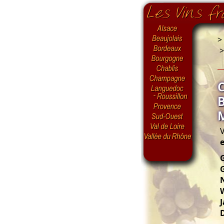
>
V
G
N
J