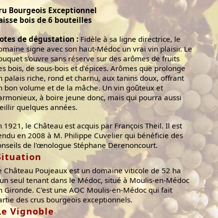
ru Bourgeois Exceptionnel
aisse bois de 6 bouteilles
otes de dégustation :
Fidèle à sa ligne directrice, le
omaine signe avec son haut-Médoc un vrai vin plaisir. Le
ouquet s'ouvre sans réserve sur des arômes de fruits
es bois, de sous-bois et d'épices. Arômes que prolonge
n palais riche, rond et charnu, aux tanins doux, offrant
n bon volume et de la mâche. Un vin goûteux et
armonieux, à boire jeune donc, mais qui pourra aussi
ieillir quelques années.
n 1921, le Château est acquis par François Theil. Il est
endu en 2008 à M. Philippe Cuvelier qui bénéficie des
onseils de l'œnologue Stéphane Derenoncourt.
Situation
e Château Poujeaux est un domaine viticole de 52 ha
'un seul tenant dans le Médoc, situé à Moulis-en-Médoc
n Gironde. C'est une AOC Moulis-en-Médoc qui fait
artie des crus bourgeois exceptionnels.
Le Vignoble