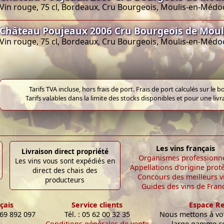
Vin rouge, 75 cl, Bordeaux, Cru Bourgeois, Moulis-en-Médo
Château Poujeaux 2006 Cru Bourgeois de Mou
Vin rouge, 75 cl, Bordeaux, Cru Bourgeois, Moulis-en-Médo
Tarifs TVA incluse, hors frais de port. Frais de port calculés sur l
Tarifs valables dans la limite des stocks disponibles et pour une liv
Les vins français
Livraison direct propriété
Organismes professionn
Les vins vous sont expédiés en
Appellations d'origine prot
direct des chais des
Concours des meilleurs v
producteurs
Guides des vins de Fran
çais
Service clients
Espace R
 69 892 097
Tél. : 05 62 00 32 35
Nous mettons à vot
Conditions générales de vente
large gamme c