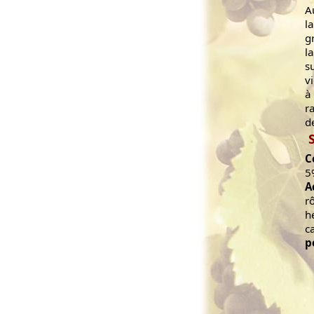
A
l
g
l
s
v
à
r
d
C
5
A
r
h
c
p