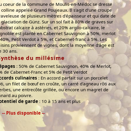
u coeur de la commune de Moulis-en-Médoc se dresse
a colline appelée Grand Poujeaux. Il s'agit d'une croupe
raveleuse de plusieurs mètres d'épaisseur et qui date de
a glaciation de Günz. Sur un sol fait à 80% de graves sur
ubstrat calcaire à astéries, et 20% argilo-calcaire, le
ignoble est planté en Cabernet Sauvignon à 50%, merlot
 40%, Petit Verdot à 5%, et Cabernet-franc à 5%. Les
aisins proviennent de vignes, dont la moyenne d'âge est
e 30 ans.
Synthèse du millésime
épages
: 50% de Cabernet Sauvignon, 40% de Merlot,
% de Cabernet-Franc et 5% de Petit Verdot
ccords culinaires
: En accord parfait sur un porcelet
ôti, un filet de bœuf en croûte, un carré d'agneau rôti aux
erbes, une entrecôte grillée, ou encore un magret de
anard au poivre.
otentiel de garde
: 10 à 15 ans et plus
-- Plus disponible --