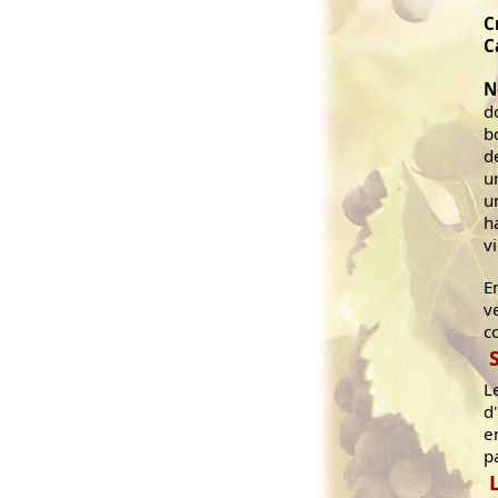
C
C
N
d
b
d
u
u
h
v
E
v
c
L
d
e
p