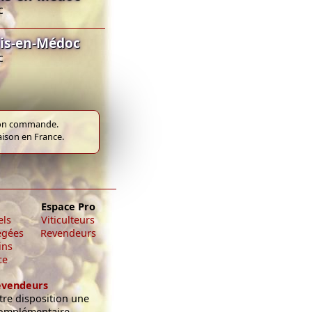
c
lis-en-Médoc
c
e bon commande.
raison en France.
Espace Pro
els
Viticulteurs
égées
Revendeurs
ins
ce
evendeurs
re disposition une
omplémentaire,