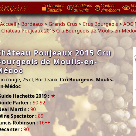
Accueil
>
Bordeaux
>
Grands Crus
>
Crus Bourgeois
>
AOC 
>
Château Poujeaux 2015 Cru Bourgeois de Moulis-en-Médo
Château Poujeaux 2015 Cru
Bourgeois de Moulis-en-
Médoc
in rouge, 75 cl, Bordeaux,
Cru Bourgeois
,
Moulis-
en-Médoc
Guide Hachette 2019 :
★
uide Parker :
90-92
eal Martin :
90
Wine Spectator :
89
ancis Robinson :
16++
Decanter :
90