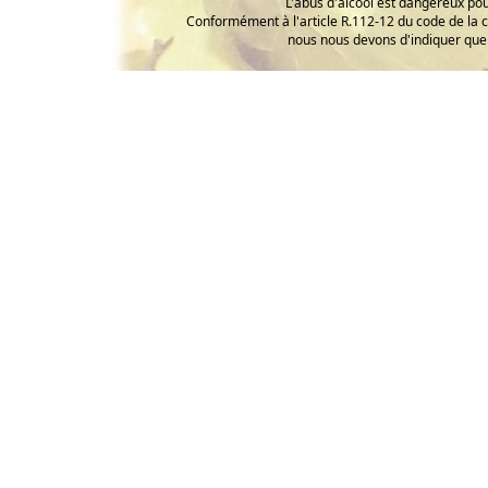
L'abus d'alcool est dangereux p
Conformément à l'article R.112-12 du code de la 
nous nous devons d'indiquer que 