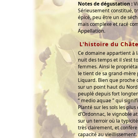
Notes de dégustation :
Vi
Sérieusement constitué, t
épicé, peu être un de séch
mais complexe et racé co
Appellation.
L'histoire du Chât
Ce domaine appartient à l
nuit des temps et il s’est 
femmes. Ainsi le propriéta
le tient de sa grand-mère 
Liquard. Bien que proche d
sur un point haut du Nord-
peuplé depuis fort longte
“ medio aquae ” qui signif
Planté sur les sols les plu
d’Ordonnac, le vignoble at
sur un terroir où la typic
très clairement, et confèr
capacité au vieillissement.