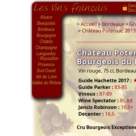
>
Accueil
>
Bordeaux
>
Gr
>
Château Potensac 2013
Château Pote
Bourgeois du
Vin rouge, 75 cl, Bordea
Guide Hachette 2017 :
Guide Parker :
83-85
Vinous :
87-89
Wine Spectator :
85-88
Jancis Robinson :
16,5+
Decanter :
16,5
Cru Bourgeois Exception