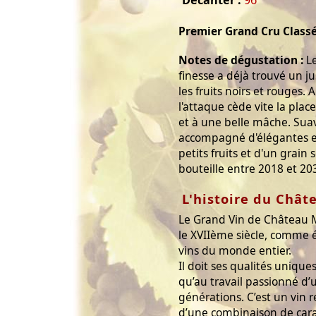
Decanter :
96
Premier Grand Cru Class
Notes de dégustation :
Le
finesse a déjà trouvé un ju
les fruits noirs et rouges. 
l'attaque cède vite la pla
et à une belle mâche. Suav
accompagné d'élégantes et
petits fruits et d'un grain 
bouteille entre 2018 et 20
L'histoire du Chât
Le Grand Vin de Château 
le XVIIème siècle, comme é
vins du monde entier.
Il doit ses qualités unique
qu’au travail passionné d’
générations. C’est un vin
d’une combinaison de cara