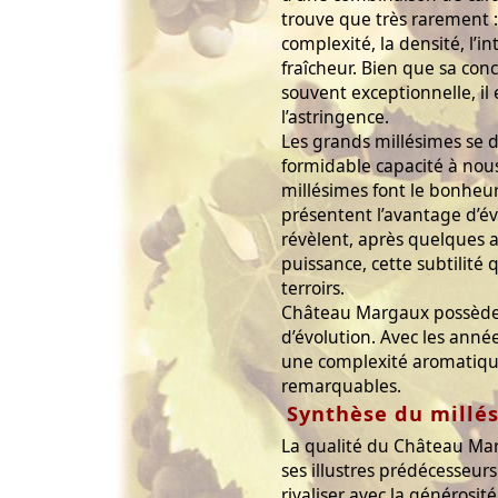
trouve que très rarement : l
complexité, la densité, l’in
fraîcheur. Bien que sa con
souvent exceptionnelle, il 
l’astringence.
Les grands millésimes se d
formidable capacité à nous
millésimes font le bonheur
présentent l’avantage d’é
révèlent, après quelques 
puissance, cette subtilité
terroirs.
Château Margaux possède 
d’évolution. Avec les année
une complexité aromatiqu
remarquables.
Synthèse du millé
La qualité du Château Ma
ses illustres prédécesseur
rivaliser avec la générosit