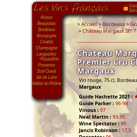
>
Accueil
>
Bordeaux
>
Gr
>
Château Margaux 2017 
Château Marg
Premier Cru C
Margaux
Vin rouge, 75 cl, Bordea
Margaux
Guide Hachette 2021 :
Guide Parker :
96-98
Vinous :
97
Neal Martin :
93-95
Wine Spectator :
95
Jancis Robinson :
17,5