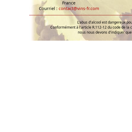
France
Courriel :
contact@vins-fr.com
L'abus d'alcool est dangereux p
Conformément à l'article R.112-12 du code de la 
nous nous devons d'indiquer que 