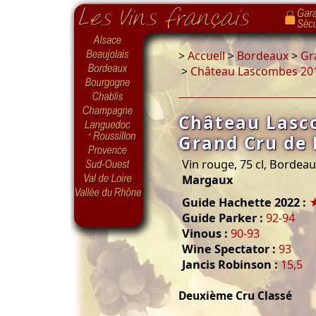
>
Accueil
>
Bordeaux
>
Gr
>
Château Lascombes 20
Château Lasc
Grand Cru de
Vin rouge, 75 cl, Bordea
Margaux
Guide Hachette 2022 :
Guide Parker :
92-94
Vinous :
90-93
Wine Spectator :
93
Jancis Robinson :
15,5
Deuxième Cru Classé