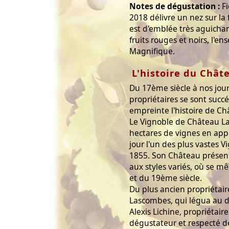
Notes de dégustation :
Fi
2018 délivre un nez sur la
est d'emblée très aguichan
fruits rouges et noirs, l'e
Magnifique.
L'histoire du Chât
Du 17ème siècle à nos jour
propriétaires se sont succ
empreinte l'histoire de C
Le Vignoble de Château L
hectares de vignes en appe
jour l'un des plus vastes 
1855. Son Château présent
aux styles variés, où se 
et du 19ème siècle.
Du plus ancien propriétair
Lascombes, qui légua au 
Alexis Lichine, propriétair
dégustateur et respecté de