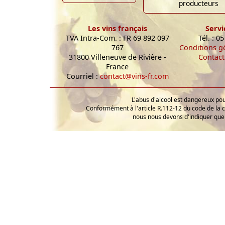
producteurs
Les vins français
Servi
TVA Intra-Com. : FR 69 892 097
Tél. : 0
767
Conditions g
31800 Villeneuve de Rivière -
Contact
France
Courriel :
contact@vins-fr.com
L'abus d'alcool est dangereux p
Conformément à l'article R.112-12 du code de la 
nous nous devons d'indiquer que 