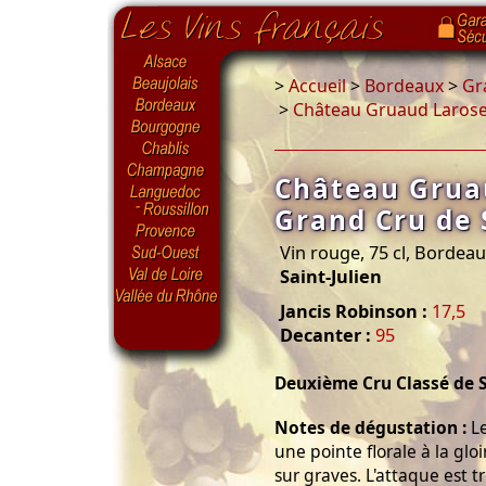
>
Accueil
>
Bordeaux
>
Gr
>
Château Gruaud Larose 
Château Grua
Grand Cru de 
Vin rouge, 75 cl, Bordea
Saint-Julien
Jancis Robinson :
17,5
Decanter :
95
Deuxième Cru Classé de S
Notes de dégustation :
Le
une pointe florale à la gl
sur graves. L'attaque est t