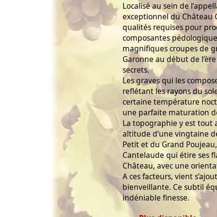
Localisé au sein de l’appel
exceptionnel du Château G
qualités requises pour pro
composantes pédologiques 
magnifiques croupes de gr
Garonne au début de l’ère
secrets.
Les graves qui les compose
reflétant les rayons du so
certaine température noct
une parfaite maturation de
La topographie y est tout 
altitude d’une vingtaine 
Petit et du Grand Poujeau,
Cantelaude qui étire ses 
Château, avec une orienta
A ces facteurs, vient s’aj
bienveillante. Ce subtil équ
indéniable finesse.