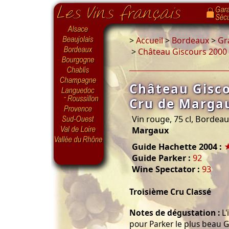
>
Accueil
>
Bordeaux
>
Gr
>
Château Giscours 2000
Château Gisc
Cru de Marga
Vin rouge, 75 cl, Bordea
Margaux
Guide Hachette 2004 :
Guide Parker :
92
Wine Spectator :
93
Troisième Cru Classé
Notes de dégustation :
L'
pour Parker le plus beau 