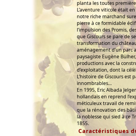
planta les toutes première
L’aventure viticole était e
notre riche marchand suren
pierre à ce formidable édifi
l’impulsion des Promis, de
que Giscours se pare de se
transformation du château
aménagement d’un parc au
paysagiste Eugène Bülher,
productions avec la const
d’exploitation, dont la c
L’histoire de Giscours est
innombrables…
En 1995, Eric Albada Jelg
hollandais en reprend l’ex
méticuleux travail de remi
que la rénovation des bât
la noblesse qui sied à ce 
1855.
Caractéristiques d