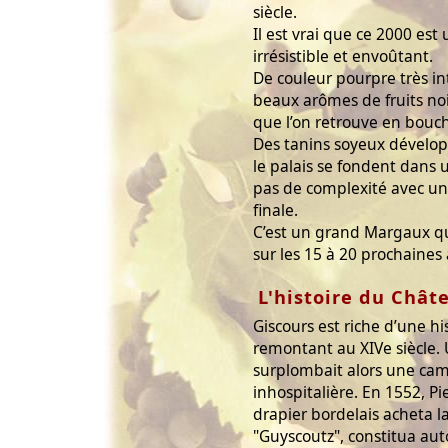
siècle.
Il est vrai que ce 2000 est
irrésistible et envoûtant.
De couleur pourpre très in
beaux arômes de fruits noir
que l’on retrouve en bouc
Des tanins soyeux dévelop
le palais se fondent dan
pas de complexité avec un
finale.
C’est un grand Margaux q
sur les 15 à 20 prochaines
L'histoire du Chât
Giscours est riche d’une hi
remontant au XIVe siècle.
surplombait alors une ca
inhospitalière. En 1552, P
drapier bordelais acheta 
"Guyscoutz", constitua au