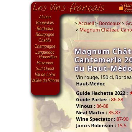
>
Accueil
>
Bordeaux
>
Gr
>
Magnum Château Cante
Magnum Chât
Cantemerle 2
du Haut-Méd
Vin rouge, 150 cl, Borde
Haut-Médoc
Guide Hachette 2022 :
Guide Parker :
86-88
Vinous :
86-88
Neal Martin :
85-87
Wine Spectator :
87-90
Jancis Robinson :
15,5