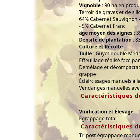
Vignoble
: 90 ha en produ
Terroir de graves et de sil
64% Cabernet Sauvignon - 
- 5% Cabernet Franc
âge moyen des vignes
: 3
Densité de plantation
: 8
Culture et Récolte
Taille
: Guyot double Méd
Effeuillage réalisé face pa
Démêlage et décompactage
grappe
Éclaircissages manuels à la
Vendanges manuelles avec t
Caractéristiques d
Vinification et Élevage
Égrappage total.
Caractéristiques d
Tri post égrappage manue