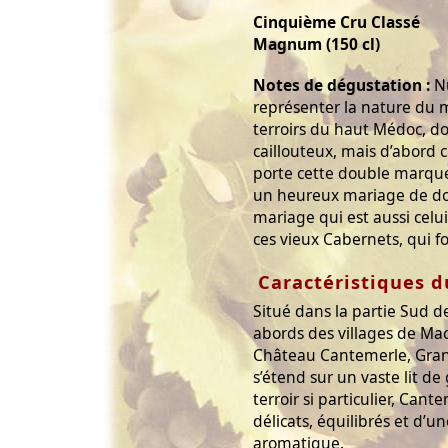
Cinquième Cru Classé
Magnum (150 cl)
Notes de dégustation :
Nu
représenter la nature du 
terroirs du haut Médoc, do
caillouteux, mais d’abord c
porte cette double marque
un heureux mariage de dou
mariage qui est aussi celu
ces vieux Cabernets, qui f
Caractéristiques d
Situé dans la partie Sud d
abords des villages de Ma
Château Cantemerle, Gran
s’étend sur un vaste lit d
terroir si particulier, Cant
délicats, équilibrés et d’u
aromatique.