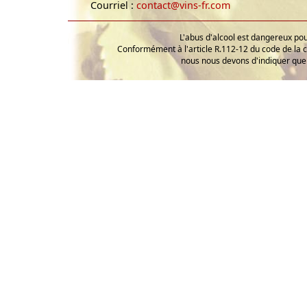
Courriel :
contact@vins-fr.com
L'abus d'alcool est dangereux p
Conformément à l'article R.112-12 du code de la 
nous nous devons d'indiquer que 