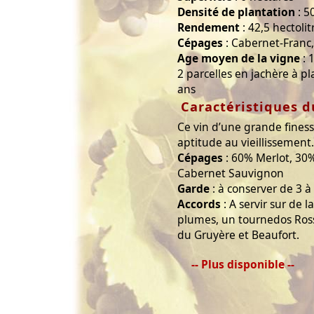
Densité de plantation
: 5
Rendement
: 42,5 hectolit
Cépages
: Cabernet-Franc
Age moyen de la vigne
: 
2 parcelles en jachère à p
ans
Caractéristiques d
Ce vin d’une grande fine
aptitude au vieillissement.
Cépages
: 60% Merlot, 30
Cabernet Sauvignon
Garde
: à conserver de 3 à
Accords
: A servir sur de la
plumes, un tournedos Ross
du Gruyère et Beaufort.
-- Plus disponible --