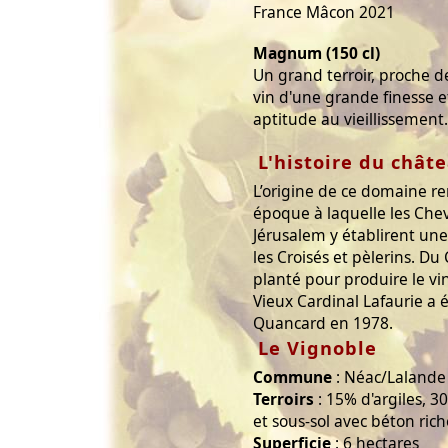
France Mâcon 2021
Magnum (150 cl)
Un grand terroir, proche d
vin d'une grande finesse e
aptitude au vieillissement.
L'histoire du chât
L’origine de ce domaine r
époque à laquelle les Chev
Jérusalem y établirent u
les Croisés et pèlerins. Du
planté pour produire le vin
Vieux Cardinal Lafaurie a 
Quancard en 1978.
Le Vignoble
Commune
: Néac/Lalande
Terroirs
: 15% d'argiles, 3
et sous-sol avec béton rich
Superficie
: 6 hectares