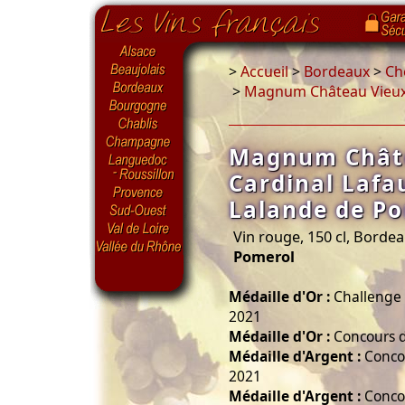
>
Accueil
>
Bordeaux
>
Ch
>
Magnum Château Vieux 
Magnum Chât
Cardinal Lafa
Lalande de P
Vin rouge, 150 cl, Borde
Pomerol
Médaille d'Or :
Challenge 
2021
Médaille d'Or :
Concours d
Médaille d'Argent :
Concou
2021
Médaille d'Argent :
Concou