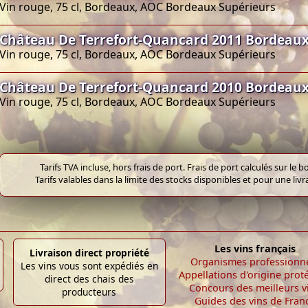
Vin rouge, 75 cl, Bordeaux, AOC Bordeaux Supérieurs
Château De Terrefort-Quancard 2011 Bordeaux
Vin rouge, 75 cl, Bordeaux, AOC Bordeaux Supérieurs
Château De Terrefort-Quancard 2010 Bordeaux
Vin rouge, 75 cl, Bordeaux, AOC Bordeaux Supérieurs
Tarifs TVA incluse, hors frais de port. Frais de port calculés sur l
Tarifs valables dans la limite des stocks disponibles et pour une liv
Les vins français
Livraison direct propriété
Organismes professionn
Les vins vous sont expédiés en
Appellations d'origine prot
direct des chais des
Concours des meilleurs v
producteurs
Guides des vins de Fran