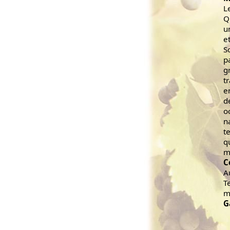
L
Q
u
e
S
p
g
t
e
d
o
n
t
q
m
C
A
T
m
G