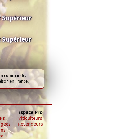
 Supérieur
 Supérieur
e bon commande.
raison en France.
Espace Pro
els
Viticulteurs
égées
Revendeurs
ins
ce