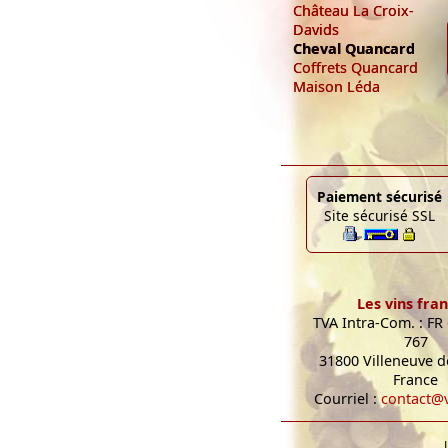
Château La Croix-
Davids
Cheval Quancard
Coffrets Quancard
Maison Léda
Paiement sécurisé
Site sécurisé SSL
Les vins fran
TVA Intra-Com. : FR
767
31800 Villeneuve de
France
Courriel :
contact@v