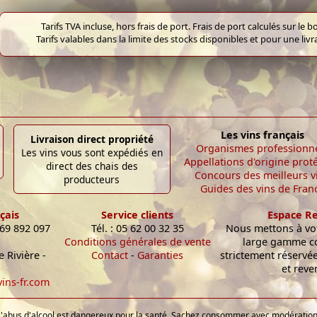
Tarifs TVA incluse, hors frais de port. Frais de port calculés sur l
Tarifs valables dans la limite des stocks disponibles et pour une liv
Les vins français
Livraison direct propriété
Organismes professionn
Les vins vous sont expédiés en
Appellations d'origine prot
direct des chais des
Concours des meilleurs v
producteurs
Guides des vins de Fran
çais
Service clients
Espace R
 69 892 097
Tél. : 05 62 00 32 35
Nous mettons à vot
Conditions générales de vente
large gamme c
 Rivière -
Contact
-
Garanties
strictement réservé
et reve
ins-fr.com
L'abus d'alcool est dangereux pour la santé. Sachez consommer avec modération