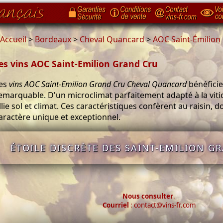
Accueil
>
Bordeaux
>
Cheval Quancard
>
AOC Saint-Émilion
es vins AOC Saint-Emilion Grand Cru
es
vins AOC Saint-Emilion Grand Cru Cheval Quancard
bénéficie
emarquable. D'un microclimat parfaitement adapté à la viticu
llie sol et climat. Ces caractéristiques confèrent au raisin, d
aractère unique et exceptionnel.
ÉTOILE DISCRÈTE DES SAINT-EMILION GR
Nous consulter
.
Courriel
: contact@vins-fr.com