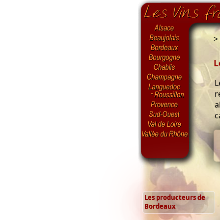
>
L
L
r
a
c
Les producteurs de
Bordeaux