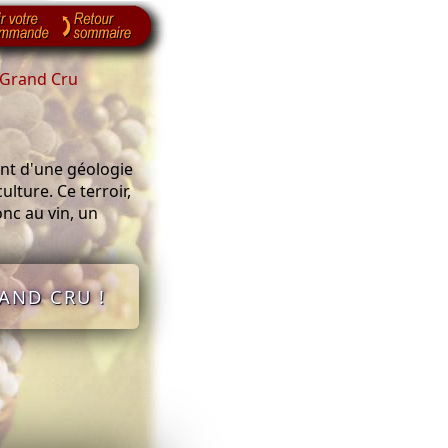
 Grand Cru
nt d'une géologie
lture. Ce terroir,
onc au vin, un
AND CRU !