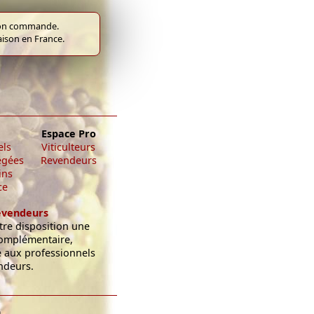
e bon commande.
raison en France.
Espace Pro
els
Viticulteurs
égées
Revendeurs
ins
ce
evendeurs
re disposition une
omplémentaire,
e aux professionnels
ndeurs.
.