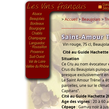
>
Accueil
>
Beaujolais
>
Tr
Saint-Amour T
Vin rouge, 75 cl, Beaujola
Cité au Guide Hachette
Situation
Ce Cru au nom évocateur e
Crus du Beaujolais puisque
presque exclusivement en 
Le Saint Amour Trénel a ét
parcelles, une sur le climat
Capitans".
Cité au Guide Hachette 2
Age des vignes
: 20 à 60 a
Cépage
: Gamay noir à jus