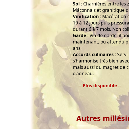
Sol
: Charnières entre les z
Mâconnais et granitique d
Vinification
: Macération 
10 à 12 jours puis pressur
durant 6 à 7 mois. Non collé
Garde
: Vin de garde, il p
maintenant, ou attendu po
ans.
Accords culinaires
: Servi
s’harmonise très bien avec
mais aussi du magret de ca
d’agneau.
-- Plus disponible --
Autres millés