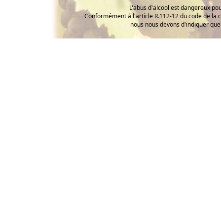
L'abus d'alcool est dangereux p
Conformément à l'article R.112-12 du code de la 
nous nous devons d'indiquer que 