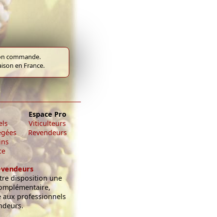
e bon commande.
raison en France.
Espace Pro
els
Viticulteurs
égées
Revendeurs
ins
ce
evendeurs
re disposition une
omplémentaire,
e aux professionnels
ndeurs.