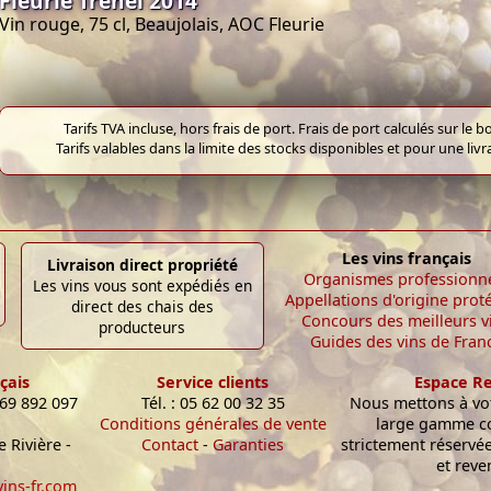
Fleurie Trénel 2014
Vin rouge, 75 cl, Beaujolais, AOC Fleurie
Tarifs TVA incluse, hors frais de port. Frais de port calculés sur l
Tarifs valables dans la limite des stocks disponibles et pour une liv
Les vins français
Livraison direct propriété
Organismes professionn
Les vins vous sont expédiés en
Appellations d'origine prot
direct des chais des
Concours des meilleurs v
producteurs
Guides des vins de Fran
çais
Service clients
Espace R
 69 892 097
Tél. : 05 62 00 32 35
Nous mettons à vot
Conditions générales de vente
large gamme c
 Rivière -
Contact
-
Garanties
strictement réservé
et reve
ins-fr.com