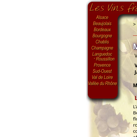
>
V
V
J
M
L
B
f
r
c