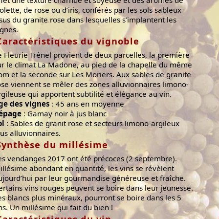
ffet une texture charnue et soyeuse et des arômes de
iolette, de rose ou d’iris, conférés par les sols sableux
ssus du granite rose dans lesquelles s’implantent les
ignes.
Caractéristiques du vignoble
e Fleurie Trénel provient de deux parcelles, la première
ur le climat La Madone, au pied de la chapelle du même
om et la seconde sur Les Moriers. Aux sables de granite
ose viennent se mêler des zones alluvionnaires limono-
rgileuse qui apportent subtilité et élégance au vin.
ge des vignes
: 45 ans en moyenne
épage
: Gamay noir à jus blanc
ol
: Sables de granit rose et secteurs limono-argileux
lus alluvionnaires.
Synthèse du millésime
es vendanges 2017 ont été précoces (2 septembre).
illésime abondant en quantité, les vins se révèlent
ujourd’hui par leur gourmandise généreuse et fraîche.
ertains vins rouges peuvent se boire dans leur jeunesse.
es blancs plus minéraux, pourront se boire dans les 5
ns. Un millésime qui fait du bien !