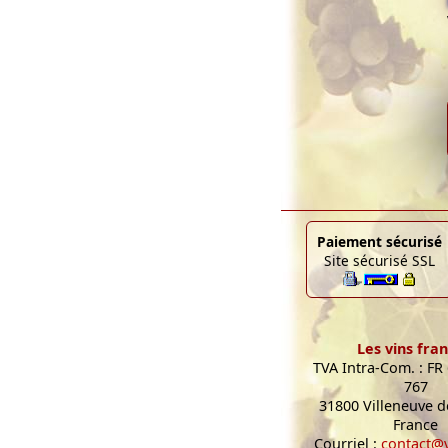
Paiement sécurisé
Site sécurisé SSL
Les vins fran
TVA Intra-Com. : FR
767
31800 Villeneuve de
France
Courriel :
contact@v