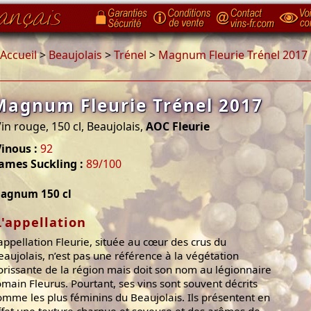
Accueil
>
Beaujolais
>
Trénel
>
Magnum Fleurie Trénel 2017
Magnum Fleurie Trénel 2017
in rouge, 150 cl, Beaujolais,
AOC Fleurie
inous :
92
ames Suckling :
89/100
agnum 150 cl
L'appellation
’appellation Fleurie, située au cœur des crus du
eaujolais, n’est pas une référence à la végétation
lorissante de la région mais doit son nom au légionnaire
omain Fleurus. Pourtant, ses vins sont souvent décrits
omme les plus féminins du Beaujolais. Ils présentent en