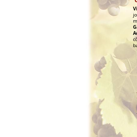
V
j
m
G
A
c
b