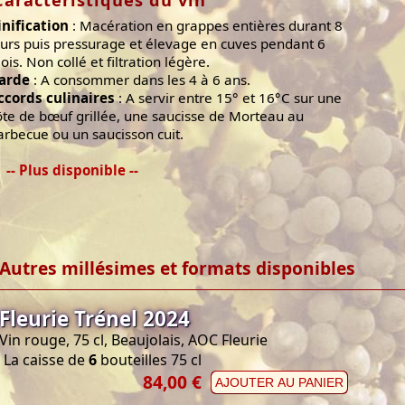
Caractéristiques du vin
inification
: Macération en grappes entières durant 8
ours puis pressurage et élevage en cuves pendant 6
ois. Non collé et filtration légère.
arde
: A consommer dans les 4 à 6 ans.
ccords culinaires
: A servir entre 15° et 16°C sur une
ôte de bœuf grillée, une saucisse de Morteau au
arbecue ou un saucisson cuit.
-- Plus disponible --
Autres millésimes et formats disponibles
Fleurie Trénel 2024
Vin rouge, 75 cl, Beaujolais, AOC Fleurie
La caisse de
6
bouteilles 75 cl
84,00 €
AJOUTER AU PANIER