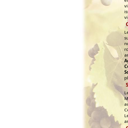
e
v
i
v
L
s
n
r
a
A
C
S
p
L
M
a
C
L
a