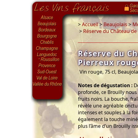
>
Accueil
>
Beaujolais
>
M
>
Réserve du Château de 
Réserve du C
Pierreux roug
Vin rouge, 75 cl, Beaujola
Notes de dégustation :
Do
profonde, ce Brouilly nous
fruits noirs. La bouche, fr
révèle une agréable onctuo
intenses et souples à la fo
également la touche minér
plus l’âme d’un Brouilly is