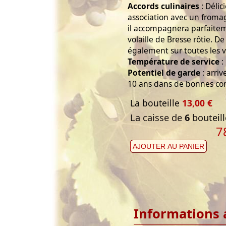
Accords culinaires
: Délic
association avec un fromag
il accompagnera parfaitem
volaille de Bresse rôtie. De
également sur toutes les 
Température de service
:
Potentiel de garde
: arri
10 ans dans de bonnes con
La bouteille
13,00 €
La caisse de
6
bouteill
7
AJOUTER AU PANIER
Informations 