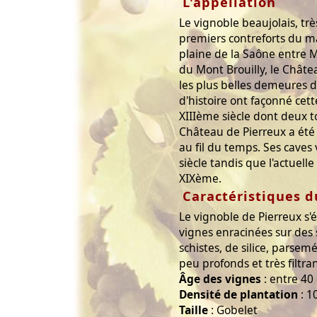
L'appellation
Le vignoble beaujolais, trè
premiers contreforts du ma
plaine de la Saône entre 
du Mont Brouilly, le Chât
les plus belles demeures du
d'histoire ont façonné cet
XIIIème siècle dont deux t
Château de Pierreux a été 
au fil du temps. Ses cave
siècle tandis que l'actuelle
XIXème.
Caractéristiques d
Le vignoble de Pierreux s'
vignes enracinées sur des 
schistes, de silice, parsem
peu profonds et très filtran
Âge des vignes
: entre 40
Densité de plantation
: 1
Taille
: Gobelet