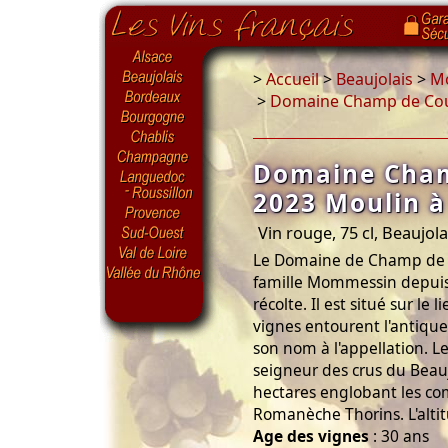
>
Accueil
>
Beaujolais
>
M
>
Domaine Champ de Cou
Domaine Cham
2023 Moulin à
Vin rouge, 75 cl, Beaujola
Le Domaine de Champ de C
famille Mommessin depuis
récolte. Il est situé sur le
vignes entourent l'antiqu
son nom à l'appellation. Le
seigneur des crus du Beaujo
hectares englobant les c
Romanèche Thorins. L'alti
Age des vignes
: 30 ans