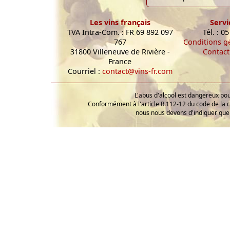
Les vins français
Servi
TVA Intra-Com. : FR 69 892 097
Tél. : 0
767
Conditions g
31800 Villeneuve de Rivière -
Contact
France
Courriel :
contact@vins-fr.com
L'abus d'alcool est dangereux p
Conformément à l'article R.112-12 du code de la 
nous nous devons d'indiquer que 