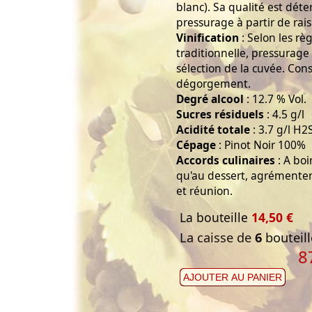
blanc). Sa qualité est déte
pressurage à partir de rais
Vinification
: Selon les rè
traditionnelle, pressurage 
sélection de la cuvée. Cons
dégorgement.
Degré alcool
: 12.7 % Vol.
Sucres résiduels
: 4.5 g/l
Acidité totale
: 3.7 g/l H2
Cépage
: Pinot Noir 100%
Accords culinaires
: A boi
qu'au dessert, agrémentera
et réunion.
La bouteille
14,50 €
La caisse de
6
bouteill
8
AJOUTER AU PANIER