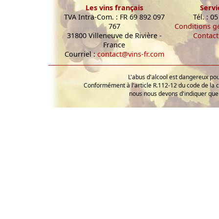
Les vins français
Servi
TVA Intra-Com. : FR 69 892 097
Tél. : 0
767
Conditions g
31800 Villeneuve de Rivière -
Contact
France
Courriel :
contact@vins-fr.com
L'abus d'alcool est dangereux p
Conformément à l'article R.112-12 du code de la 
nous nous devons d'indiquer que 