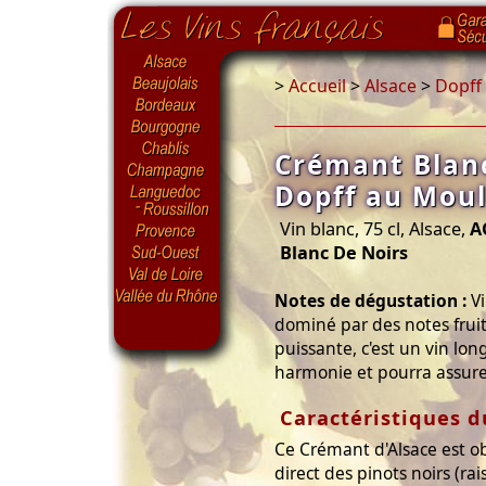
>
Accueil
>
Alsace
>
Dopff
Crémant Blanc
Dopff au Moul
Vin blanc, 75 cl, Alsace,
A
Blanc De Noirs
Notes de dégustation :
Vi
dominé par des notes fruité
puissante, c'est un vin lon
harmonie et pourra assure
Caractéristiques 
Ce Crémant d'Alsace est o
direct des pinots noirs (rai